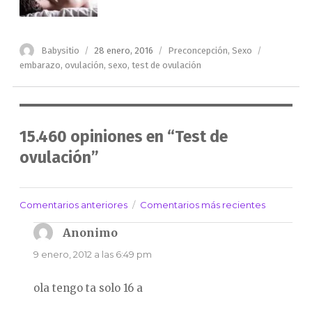
Autor
Publicado
Categorías
Etiquetas
Babysitio
28 enero, 2016
Preconcepción
,
Sexo
el
embarazo
,
ovulación
,
sexo
,
test de ovulación
15.460 opiniones en “Test de
ovulación”
Comentarios anteriores
Comentarios más recientes
Navegación
de
Anonimo
dice:
comentarios
9 enero, 2012 a las 6:49 pm
ola tengo ta solo 16 a