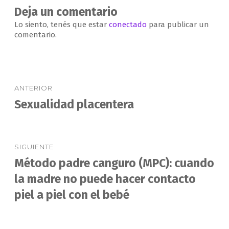
Deja un comentario
Lo siento, tenés que estar
conectado
para publicar un
comentario.
Navegación
ANTERIOR
de
Sexualidad placentera
Entrada
anterior:
entradas
SIGUIENTE
Método padre canguro (MPC): cuando
Entrada
siguiente:
la madre no puede hacer contacto
piel a piel con el bebé