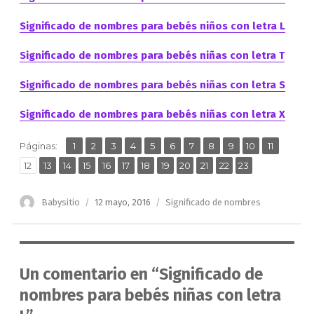
Significado de nombres para bebés niños con letra L
Significado de nombres para bebés niñas con letra T
Significado de nombres para bebés niñas con letra S
Significado de nombres para bebés niñas con letra X
,
,
,
,
,
,
,
,
,
,
,
Página
Página
Página
Página
Página
Página
Página
Página
Página
Página
Página
Páginas:
1
2
3
4
5
6
7
8
9
10
11
,
,
,
,
,
,
,
,
,
,
,
Página
Página
Página
Página
Página
Página
Página
Página
Página
Página
Página
Página
12
13
14
15
16
17
18
19
20
21
22
23
Autor
Publicado
Categorías
Babysitio
12 mayo, 2016
Significado de nombres
el
Un comentario en “Significado de
nombres para bebés niñas con letra