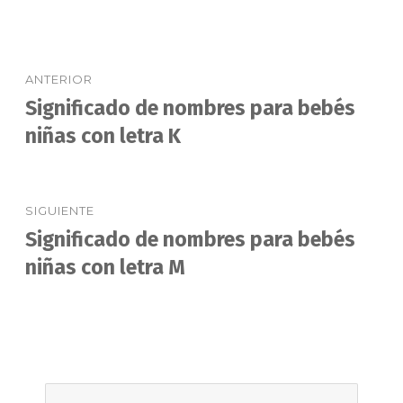
Navegación
ANTERIOR
de
Significado de nombres para bebés
Entrada
anterior:
niñas con letra K
entradas
SIGUIENTE
Significado de nombres para bebés
Entrada
siguiente:
niñas con letra M