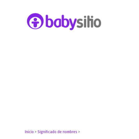
Embarazo, parto, bebé y niño
Babysitio
Inicio
>
Significado de nombres
>