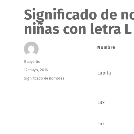
Significado de 
niñas con letra L
Nombre
Autor
Babysitio
Publicado
12 mayo, 2016
Lupita
el
Categorías
Significado de nombres
Lux
Luz