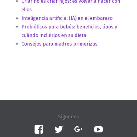
Criar no es criar hijos: es volver a nacer con
ellos
Inteligencia artificial (IA) en el embarazo
Probióticos para bebés: beneficios, tipos y
cuándo incluirlos en su dieta
Consejos para madres primerizas
Facebook
Twitter
Google+
YouTube