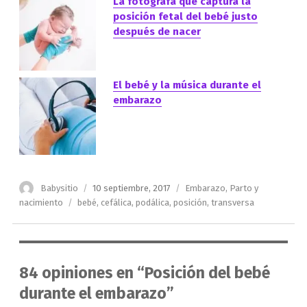
La fotógrafa que captura la
posición fetal del bebé justo
después de nacer
El bebé y la música durante el
embarazo
Autor
Publicado
Categorías
Babysitio
10 septiembre, 2017
Embarazo
,
Parto y
el
Etiquetas
nacimiento
bebé
,
cefálica
,
podálica
,
posición
,
transversa
84 opiniones en “Posición del bebé
durante el embarazo”