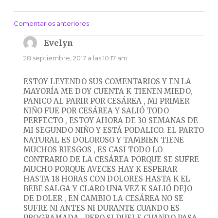
Comentarios anteriores
Navegación
de
Evelyn
dice:
comentarios
28 septiembre, 2017 a las 10:17 am
ESTOY LEYENDO SUS COMENTARIOS Y EN LA
MAYORÍA ME DOY CUENTA K TIENEN MIEDO,
PANICO AL PARIR POR CESÁREA , MI PRIMER
NIÑO FUE POR CESÁREA Y SALIÓ TODO
PERFECTO , ESTOY AHORA DE 30 SEMANAS DE
MI SEGUNDO NIÑO Y ESTÁ PODALICO. EL PARTO
NATURAL ES DOLOROSO Y TAMBIEN TIENE
MUCHOS RIESGOS , ES CASI TODO LO
CONTRARIO DE LA CESÁREA PORQUE SE SUFRE
MUCHO PORQUE AVECES HAY K ESPERAR
HASTA 18 HORAS CON DOLORES HASTA K EL
BEBE SALGA Y CLARO UNA VEZ K SALIÓ DEJO
DE DOLER , EN CAMBIO LA CESÁREA NO SE
SUFRE NI ANTES NI DURANTE CUANDO ES
PROGRAMADA , PERO SI DUELE CUANDO PASA