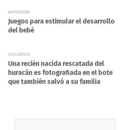
Navegación
ANTERIOR
de
Juegos para estimular el desarrollo
Entrada
anterior:
del bebé
entradas
SIGUIENTE
Una recién nacida rescatada del
Entrada
siguiente:
huracán es fotografiada en el bote
que también salvó a su familia