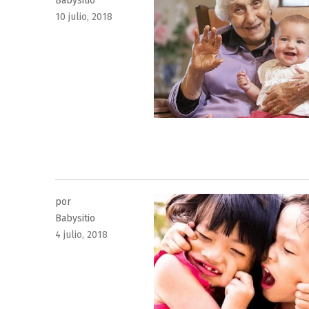
Babysitio
Publicado
10 julio, 2018
el
por
Babysitio
Publicado
4 julio, 2018
el