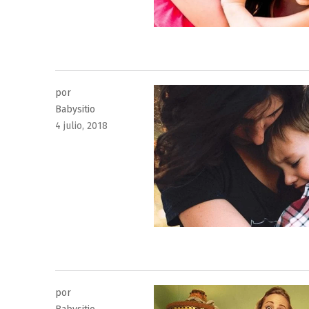
por
Babysitio
Publicado
4 julio, 2018
el
por