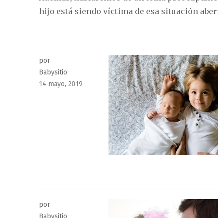
hijo está siendo víctima de esa situación ab
por
Babysitio
Publicado
14 mayo, 2019
el
por
Babysitio