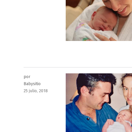
el
por
Babysitio
Publicado
25 julio, 2018
el