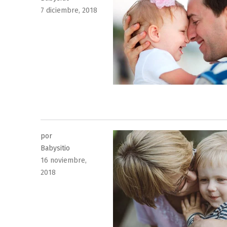
Publicado
7 diciembre, 2018
el
por
Babysitio
Publicado
16 noviembre,
el
2018