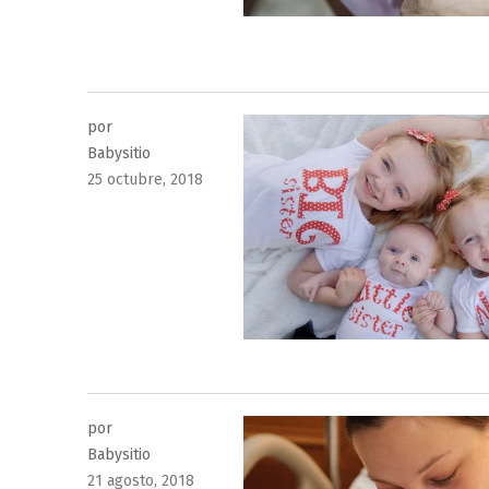
por
Babysitio
Publicado
25 octubre, 2018
el
por
Babysitio
Publicado
21 agosto, 2018