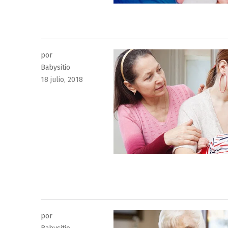
por
Babysitio
Publicado
18 julio, 2018
el
por