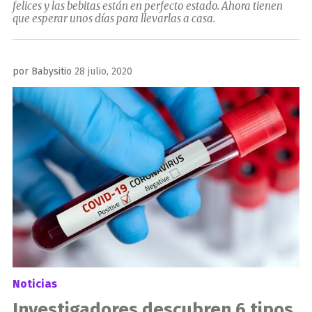
felices y las bebitas están en perfecto estado. Ahora tienen
que esperar unos días para llevarlas a casa.
Publicado
por
Babysitio
28 julio, 2020
el
Noticias
Investigadores descubren 6 tipos