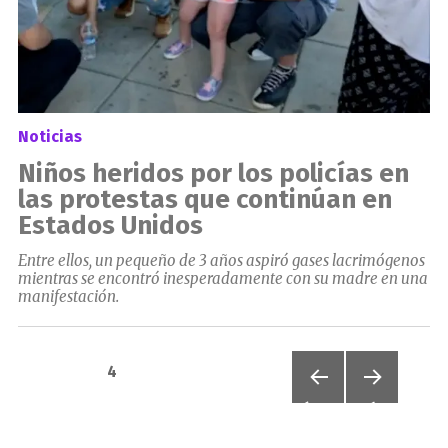
Noticias
Niños heridos por los policías en
las protestas que continúan en
Estados Unidos
Entre ellos, un pequeño de 3 años aspiró gases lacrimógenos
mientras se encontró inesperadamente con su madre en una
manifestación.
Paginación
PÁGINA
4
de
PÁGIN
PRÓXI
A
MA
ANTER
PÁGIN